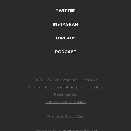
TWITTER
INSTAGRAM
THREADS
PODCAST
2002 - 2026 F1Mania.net - Mania de
Velocidade. Copyright. Todos os Direitos
Reservados.
Política de Privacidade
-
Termos e Condições