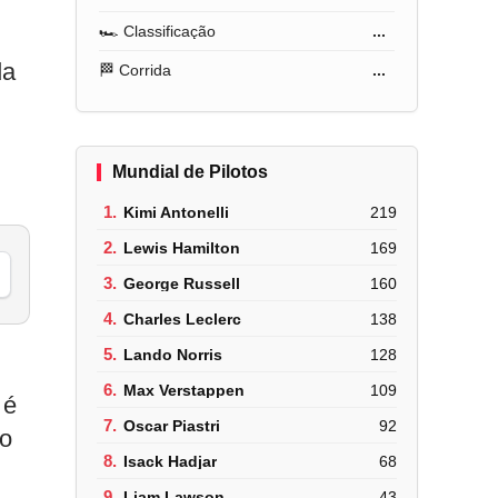
🏎️ Classificação
...
da
🏁 Corrida
...
Mundial de Pilotos
1.
Kimi Antonelli
219
2.
Lewis Hamilton
169
3.
George Russell
160
4.
Charles Leclerc
138
5.
Lando Norris
128
6.
Max Verstappen
109
 é
7.
Oscar Piastri
92
 o
8.
Isack Hadjar
68
9.
Liam Lawson
43