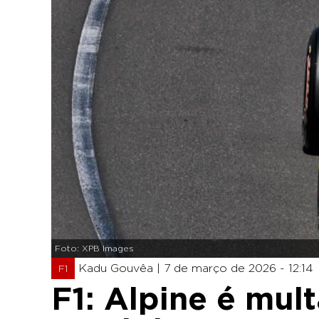
Foto: XPB Images
Kadu Gouvêa |
7 de março de 2026 - 12:14
F1
F1: Alpine é mul