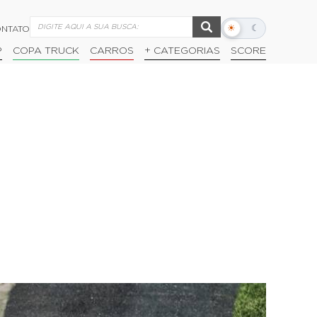
☀
☾
NTATO
Alternar
modo
P
COPA TRUCK
CARROS
+ CATEGORIAS
SCORE
escuro