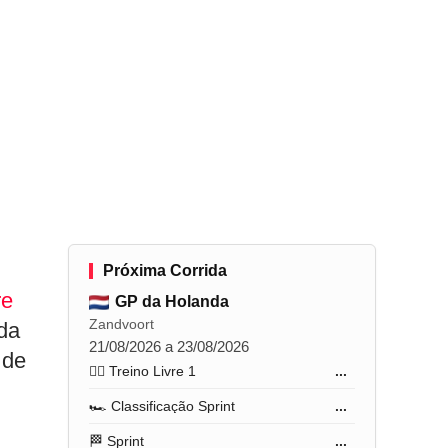
Próxima Corrida
re
GP da Holanda
Zandvoort
da
21/08/2026 a 23/08/2026
 de
🏋️‍♂️ Treino Livre 1
...
🏎️ Classificação Sprint
...
🏁 Sprint
...