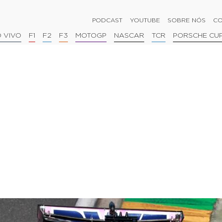
PODCAST
YOUTUBE
SOBRE NÓS
CO
 VIVO
F1
F2
F3
MOTOGP
NASCAR
TCR
PORSCHE CU