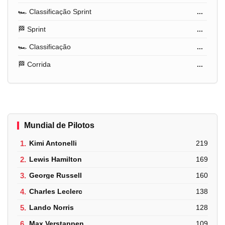
🏎️ Classificação Sprint
...
🏁 Sprint
...
🏎️ Classificação
...
🏁 Corrida
...
Mundial de Pilotos
1.
Kimi Antonelli
219
2.
Lewis Hamilton
169
3.
George Russell
160
4.
Charles Leclerc
138
5.
Lando Norris
128
6.
Max Verstappen
109