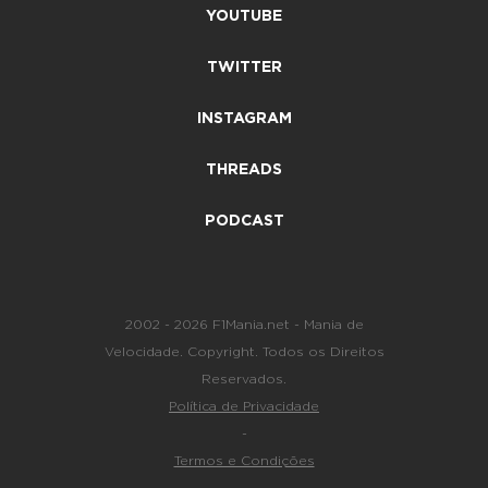
YOUTUBE
TWITTER
INSTAGRAM
THREADS
PODCAST
2002 - 2026 F1Mania.net - Mania de
Velocidade. Copyright. Todos os Direitos
Reservados.
Política de Privacidade
-
Termos e Condições