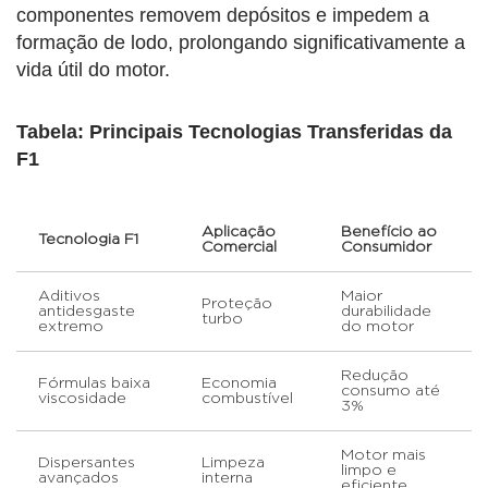
componentes removem depósitos e impedem a
formação de lodo, prolongando significativamente a
vida útil do motor.
Tabela: Principais Tecnologias Transferidas da
F1
Aplicação
Benefício ao
Tecnologia F1
Comercial
Consumidor
Aditivos
Maior
Proteção
antidesgaste
durabilidade
turbo
extremo
do motor
Redução
Fórmulas baixa
Economia
consumo até
viscosidade
combustível
3%
Motor mais
Dispersantes
Limpeza
limpo e
avançados
interna
eficiente