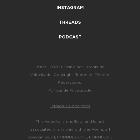
INSTAGRAM
THREADS
PODCAST
2002 - 2026 F1Mania.net - Mania de
Velocidade. Copyright. Todos os Direitos
Reservados.
Política de Privacidade
-
Termos e Condições
This website is unofficial and is not
associated in any way with the Formula 1
companies. F1, FORMULA ONE, FORMULA 1,