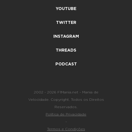
YOUTUBE
TWITTER
INSTAGRAM
THREADS
PODCAST
2002 - 2026 F1Mania.net - Mania de
Velocidade. Copyright. Todos os Direitos
Reservados.
Política de Privacidade
-
Termos e Condições