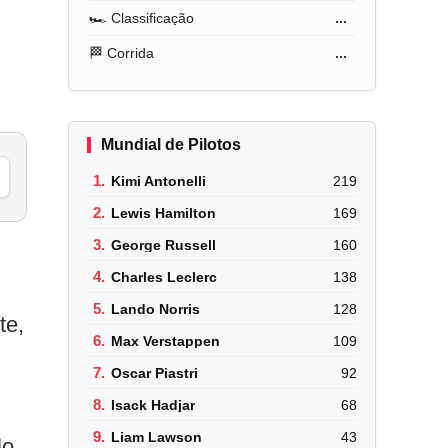
🏎️ Classificação
...
🏁 Corrida
...
Mundial de Pilotos
1.
Kimi Antonelli
219
2.
Lewis Hamilton
169
3.
George Russell
160
4.
Charles Leclerc
138
5.
Lando Norris
128
te,
6.
Max Verstappen
109
7.
Oscar Piastri
92
8.
Isack Hadjar
68
9.
Liam Lawson
43
lo