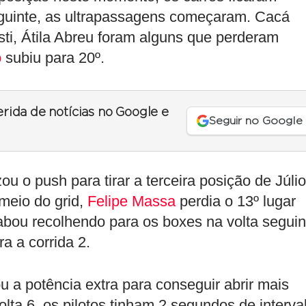
guinte, as ultrapassagens começaram. Cacá
ti, Átila Abreu foram alguns que perderam
o
subiu para 20º.
erida de notícias no Google e
Seguir no Google
zou o push para tirar a terceira posição de Júlio
meio do grid,
Felipe Massa
perdia o 13º lugar
abou recolhendo para os boxes na volta seguin
a a corrida 2.
u a potência extra para conseguir abrir mais
volta 6, os pilotos tinham 2 segundos de interva