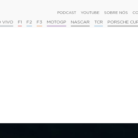
PODCAST
YOUTUBE
SOBRE NÓS
CO
 VIVO
F1
F2
F3
MOTOGP
NASCAR
TCR
PORSCHE CU