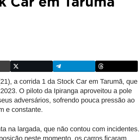
ck Car em Tarumã
21), a corrida 1 da Stock Car em Tarumã, que
023. O piloto da Ipiranga aproveitou a pole
seus adversários, sofrendo pouca pressão ao
m e constante.
a na largada, que não contou com incidentes.
posição neste momento, os carros ficaram