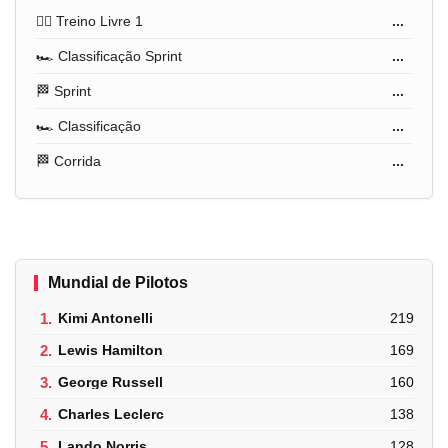
🏋️‍♂️ Treino Livre 1
...
🏎️ Classificação Sprint
...
🏁 Sprint
...
🏎️ Classificação
...
🏁 Corrida
...
Mundial de Pilotos
1.
Kimi Antonelli
219
2.
Lewis Hamilton
169
3.
George Russell
160
4.
Charles Leclerc
138
5.
Lando Norris
128