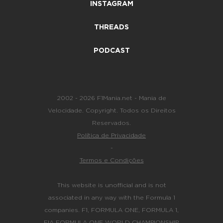
INSTAGRAM
THREADS
PODCAST
2002 - 2026 F1Mania.net - Mania de
Velocidade. Copyright. Todos os Direitos
Reservados.
Política de Privacidade
-
Termos e Condições
This website is unofficial and is not
associated in any way with the Formula 1
companies. F1, FORMULA ONE, FORMULA 1,
FIA FORMULA ONE WORLD CHAMPIONSHIP,