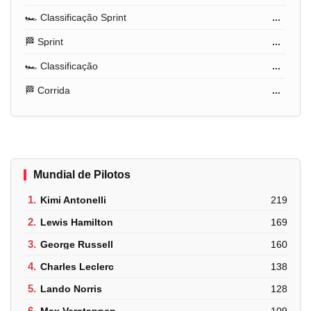
🏎️ Classificação Sprint
...
🏁 Sprint
...
🏎️ Classificação
...
🏁 Corrida
...
Mundial de Pilotos
1.
Kimi Antonelli
219
2.
Lewis Hamilton
169
3.
George Russell
160
4.
Charles Leclerc
138
5.
Lando Norris
128
6.
Max Verstappen
109