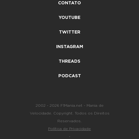
CONTATO
YOUTUBE
TWITTER
INSTAGRAM
THREADS
PODCAST
2002 - 2026 F1Mania.net - Mania de
Velocidade. Copyright. Todos os Direitos
Reservados.
Política de Privacidade
-