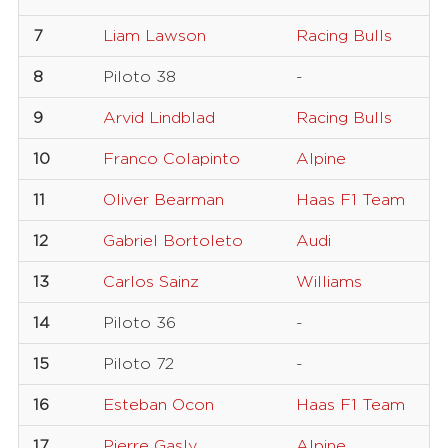
7
Liam Lawson
Racing Bulls
8
Piloto 38
-
9
Arvid Lindblad
Racing Bulls
10
Franco Colapinto
Alpine
11
Oliver Bearman
Haas F1 Team
12
Gabriel Bortoleto
Audi
13
Carlos Sainz
Williams
14
Piloto 36
-
15
Piloto 72
-
16
Esteban Ocon
Haas F1 Team
17
Pierre Gasly
Alpine