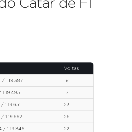
do Catar de F1
Voltas
 / 1:19.387
18
/ 1:19.495
17
 / 1:19.651
23
 / 1:19.662
26
4 / 1:19.846
22