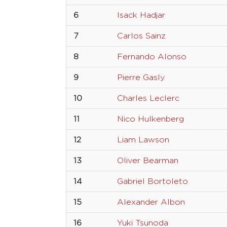
6
Isack Hadjar
7
Carlos Sainz
8
Fernando Alonso
9
Pierre Gasly
10
Charles Leclerc
11
Nico Hulkenberg
12
Liam Lawson
13
Oliver Bearman
14
Gabriel Bortoleto
15
Alexander Albon
16
Yuki Tsunoda