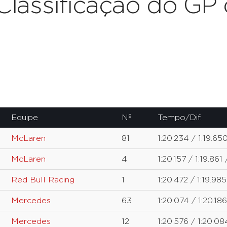
Classificação do GP 
Equipe
Nº
Tempo/Dif.
McLaren
81
1:20.234 / 1:19.650
McLaren
4
1:20.157 / 1:19.861 
Red Bull Racing
1
1:20.472 / 1:19.985
Mercedes
63
1:20.074 / 1:20.186
Mercedes
12
1:20.576 / 1:20.08