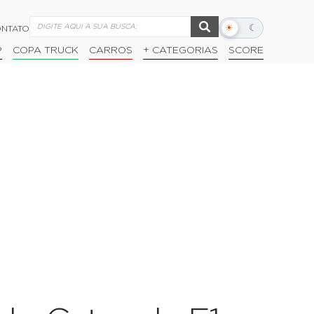
☀
☾
NTATO
Alternar
modo
P
COPA TRUCK
CARROS
+ CATEGORIAS
SCORE
escuro