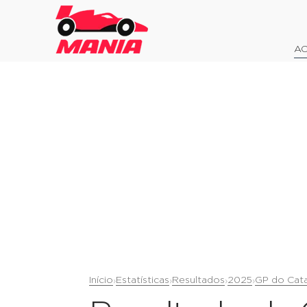
AO
Início
Estatísticas
Resultados
2025
GP do Cat
›
›
›
›