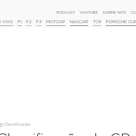
PODCAST
YOUTUBE
SOBRE NÓS
CO
 VIVO
F1
F2
F3
MOTOGP
NASCAR
TCR
PORSCHE CU
ar
›
Classificação