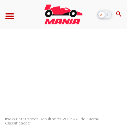
☀
☾
Alternar
modo
escuro
Início
Estatísticas
Resultados
2025
GP de Miami
›
›
›
›
›
Classificação