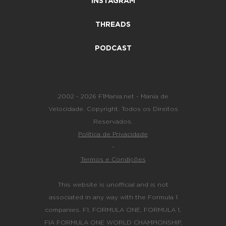
INSTAGRAM
THREADS
PODCAST
2002 - 2026 F1Mania.net - Mania de
Velocidade. Copyright. Todos os Direitos
Reservados.
Política de Privacidade
-
Termos e Condições
This website is unofficial and is not
associated in any way with the Formula 1
companies. F1, FORMULA ONE, FORMULA 1,
FIA FORMULA ONE WORLD CHAMPIONSHIP,