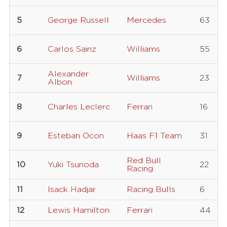
5
George Russell
Mercedes
63
6
Carlos Sainz
Williams
55
Alexander
7
Williams
23
Albon
8
Charles Leclerc
Ferrari
16
9
Esteban Ocon
Haas F1 Team
31
Red Bull
10
Yuki Tsunoda
22
Racing
11
Isack Hadjar
Racing Bulls
6
12
Lewis Hamilton
Ferrari
44