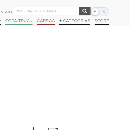
☀
☾
NTATO
Alternar
modo
P
COPA TRUCK
CARROS
+ CATEGORIAS
SCORE
escuro