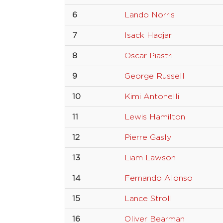
6
Lando Norris
7
Isack Hadjar
8
Oscar Piastri
9
George Russell
10
Kimi Antonelli
11
Lewis Hamilton
12
Pierre Gasly
13
Liam Lawson
14
Fernando Alonso
15
Lance Stroll
16
Oliver Bearman