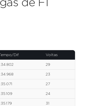
gas de F1
Tempo/Dif.
Voltas
1:34.802
29
1:34.968
23
1:35.071
27
1:35.109
24
1:35.179
31