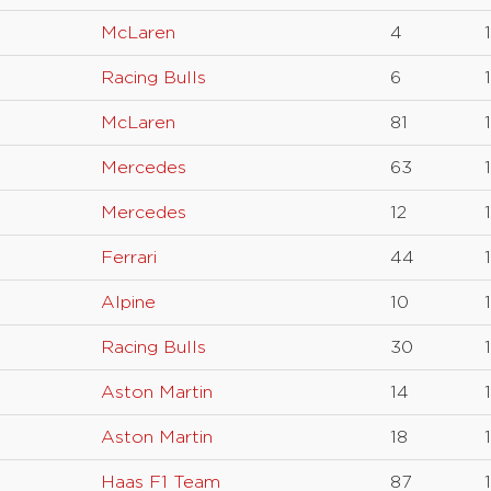
McLaren
4
Racing Bulls
6
McLaren
81
Mercedes
63
Mercedes
12
Ferrari
44
Alpine
10
Racing Bulls
30
Aston Martin
14
Aston Martin
18
Haas F1 Team
87