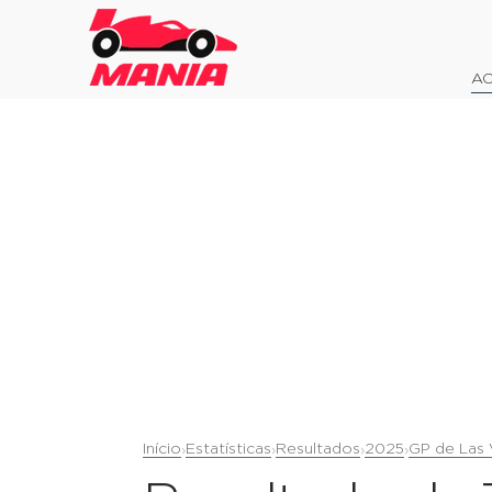
AO
Início
Estatísticas
Resultados
2025
GP de Las
›
›
›
›