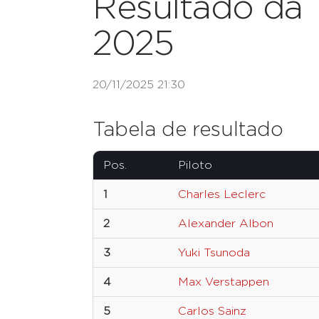
Resultado da 
2025
20/11/2025 21:30
Tabela de resultado
Pos.
Piloto
1
Charles Leclerc
2
Alexander Albon
3
Yuki Tsunoda
4
Max Verstappen
5
Carlos Sainz