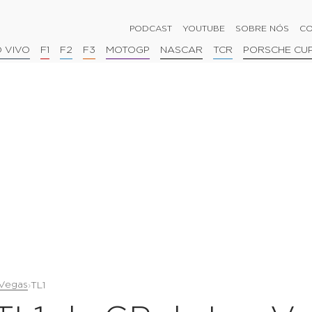
PODCAST
YOUTUBE
SOBRE NÓS
CO
 VIVO
F1
F2
F3
MOTOGP
NASCAR
TCR
PORSCHE CU
 Vegas
›
TL1