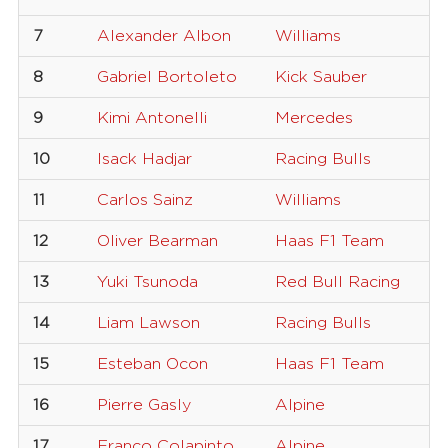
7
Alexander Albon
Williams
2
8
Gabriel Bortoleto
Kick Sauber
5
9
Kimi Antonelli
Mercedes
1
10
Isack Hadjar
Racing Bulls
6
11
Carlos Sainz
Williams
5
12
Oliver Bearman
Haas F1 Team
8
13
Yuki Tsunoda
Red Bull Racing
2
14
Liam Lawson
Racing Bulls
3
15
Esteban Ocon
Haas F1 Team
3
16
Pierre Gasly
Alpine
1
17
Franco Colapinto
Alpine
4