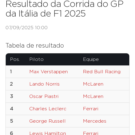
Resultado da Corrida do GP
da Itália de F1 2025
07/09/2025 10:00
Tabela de resultado
Pos.
Piloto
Equipe
N
1
Max Verstappen
Red Bull Racing
1
2
Lando Norris
McLaren
4
3
Oscar Piastri
McLaren
8
4
Charles Leclerc
Ferrari
1
5
George Russell
Mercedes
6
6
Lewis Hamilton
Ferrari
4