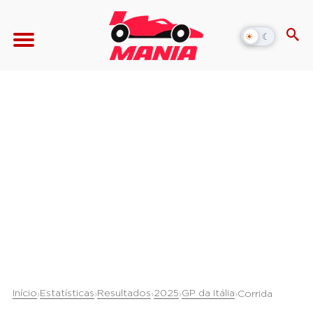
☀
☾
Alternar
modo
escuro
Início
Estatísticas
Resultados
2025
GP da Itália
›
›
›
›
›
Corrida