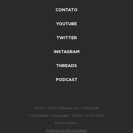
CONTATO
YOUTUBE
TWITTER
INSTAGRAM
THREADS
PODCAST
2002 - 2026 F1Mania.net - Mania de
Velocidade. Copyright. Todos os Direitos
Reservados.
Política de Privacidade