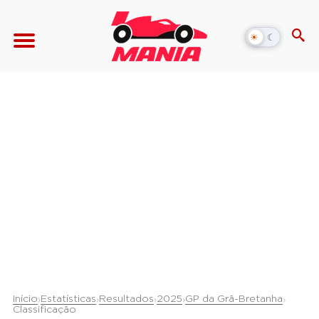
☀
☾
Alternar
modo
escuro
Início
Estatísticas
Resultados
2025
GP da Grã-Bretanha
›
›
›
›
›
Classificação