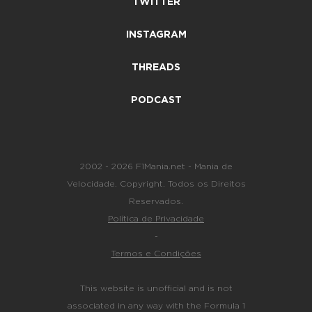
TWITTER
INSTAGRAM
THREADS
PODCAST
2002 - 2026 F1Mania.net - Mania de
Velocidade. Copyright. Todos os Direitos
Reservados.
Política de Privacidade
-
Termos e Condições
This website is unofficial and is not
associated in any way with the Formula 1