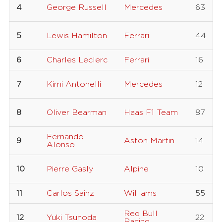
4
George Russell
Mercedes
63
5
Lewis Hamilton
Ferrari
44
6
Charles Leclerc
Ferrari
16
7
Kimi Antonelli
Mercedes
12
8
Oliver Bearman
Haas F1 Team
87
Fernando
9
Aston Martin
14
Alonso
10
Pierre Gasly
Alpine
10
11
Carlos Sainz
Williams
55
Red Bull
12
Yuki Tsunoda
22
Racing