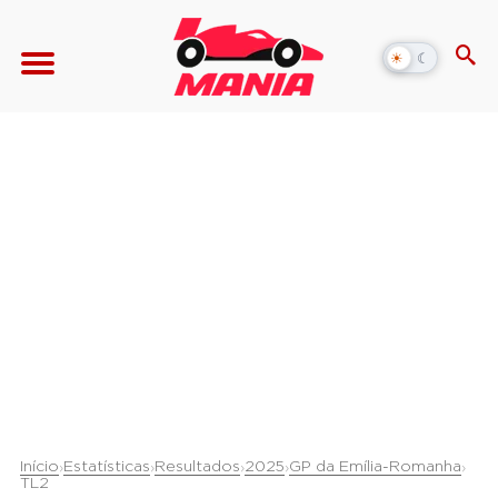
☀
☾
Alternar
modo
escuro
Início
Estatísticas
Resultados
2025
GP da Emília-Romanha
›
›
›
›
›
TL2