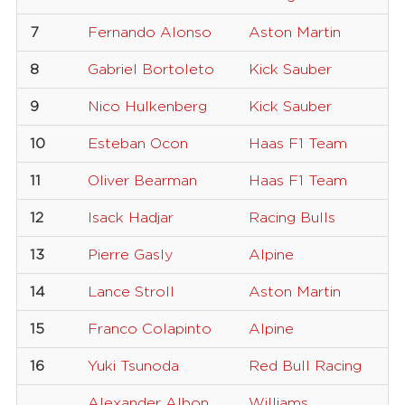
7
Fernando Alonso
Aston Martin
1
8
Gabriel Bortoleto
Kick Sauber
5
9
Nico Hulkenberg
Kick Sauber
2
10
Esteban Ocon
Haas F1 Team
3
11
Oliver Bearman
Haas F1 Team
8
12
Isack Hadjar
Racing Bulls
6
13
Pierre Gasly
Alpine
1
14
Lance Stroll
Aston Martin
1
15
Franco Colapinto
Alpine
4
16
Yuki Tsunoda
Red Bull Racing
2
Alexander Albon
Williams
2