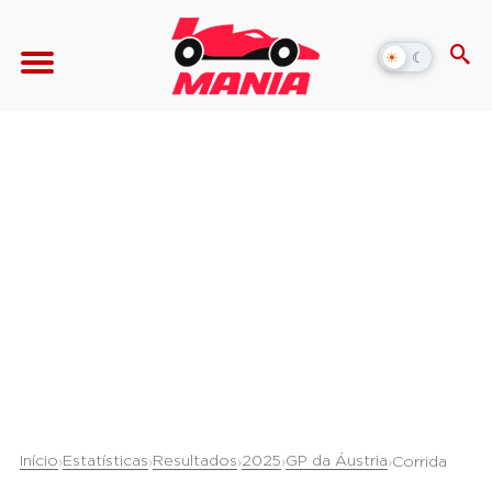
☀
☾
Alternar
modo
escuro
Início
Estatísticas
Resultados
2025
GP da Áustria
›
›
›
›
›
Corrida