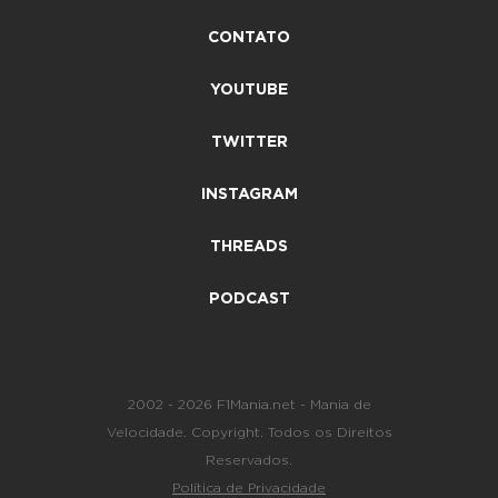
CONTATO
YOUTUBE
TWITTER
INSTAGRAM
THREADS
PODCAST
2002 - 2026 F1Mania.net - Mania de
Velocidade. Copyright. Todos os Direitos
Reservados.
Política de Privacidade