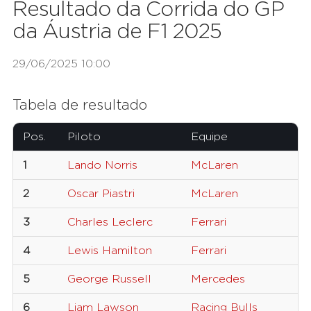
Resultado da Corrida do GP
da Áustria de F1 2025
29/06/2025 10:00
Tabela de resultado
Pos.
Piloto
Equipe
N
1
Lando Norris
McLaren
4
2
Oscar Piastri
McLaren
8
3
Charles Leclerc
Ferrari
1
4
Lewis Hamilton
Ferrari
4
5
George Russell
Mercedes
6
6
Liam Lawson
Racing Bulls
3