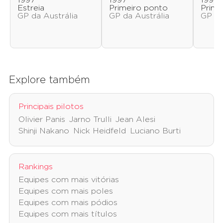
1997
1997
1997
Estreia
Primeiro ponto
Prime
GP da Austrália
GP da Austrália
GP do
Explore também
Principais pilotos
Olivier Panis
Jarno Trulli
Jean Alesi
Shinji Nakano
Nick Heidfeld
Luciano Burti
Rankings
Equipes com mais vitórias
Equipes com mais poles
Equipes com mais pódios
Equipes com mais títulos