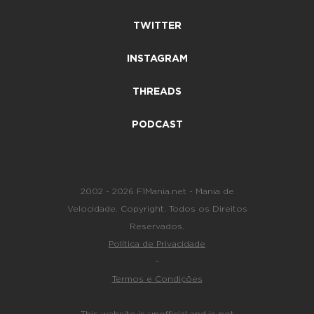
TWITTER
INSTAGRAM
THREADS
PODCAST
2002 - 2026 F1Mania.net - Mania de
Velocidade. Copyright. Todos os Direitos
Reservados.
Política de Privacidade
-
Termos e Condições
This website is unofficial and is not