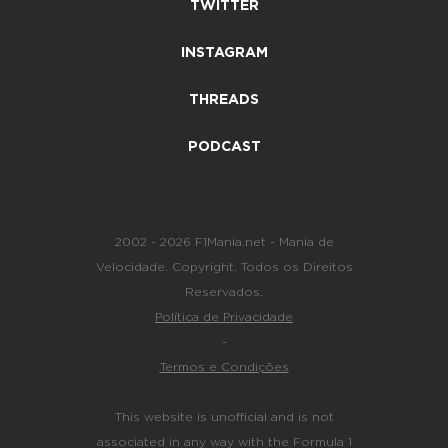
TWITTER
INSTAGRAM
THREADS
PODCAST
2002 - 2026 F1Mania.net - Mania de
Velocidade. Copyright. Todos os Direitos
Reservados.
Política de Privacidade
-
Termos e Condições
This website is unofficial and is not
associated in any way with the Formula 1