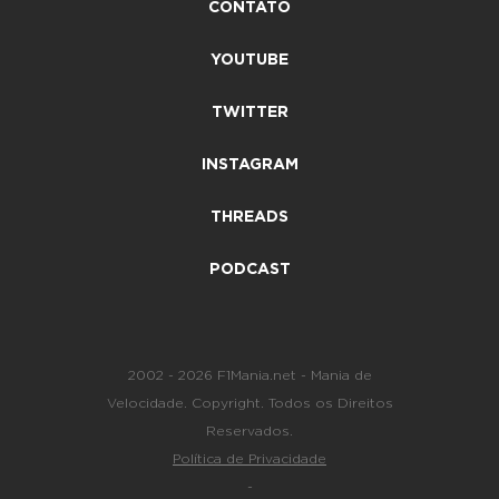
CONTATO
YOUTUBE
TWITTER
INSTAGRAM
THREADS
PODCAST
2002 - 2026 F1Mania.net - Mania de
Velocidade. Copyright. Todos os Direitos
Reservados.
Política de Privacidade
-