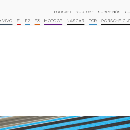
PODCAST
YOUTUBE
SOBRE NÓS
CO
 VIVO
F1
F2
F3
MOTOGP
NASCAR
TCR
PORSCHE CU