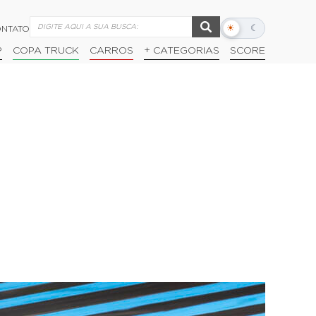
☀
☾
NTATO
Alternar
modo
P
COPA TRUCK
CARROS
+ CATEGORIAS
SCORE
escuro