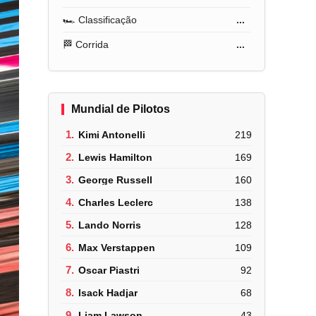
🏎️ Classificação
...
🏁 Corrida
...
Mundial de Pilotos
1.
Kimi Antonelli
219
2.
Lewis Hamilton
169
3.
George Russell
160
4.
Charles Leclerc
138
5.
Lando Norris
128
6.
Max Verstappen
109
7.
Oscar Piastri
92
8.
Isack Hadjar
68
9.
Liam Lawson
43