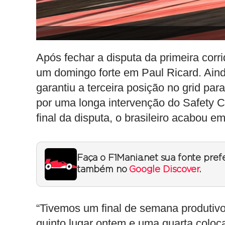
Após fechar a disputa da primeira corr
um domingo forte em Paul Ricard. Ain
garantiu a terceira posição no grid pa
por uma longa intervenção do Safety C
final da disputa, o brasileiro acabou em
Faça o F1Mania.net sua fonte pref
também no
Google Discover
.
“Tivemos um final de semana produtivo
quinto lugar ontem e uma quarta colo