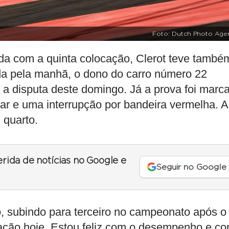
Foto: Dutch Photo Age
ida com a quinta colocação, Clerot teve també
da pela manhã, o dono do carro número 22
ra a disputa deste domingo. Já a prova foi marc
ar e uma interrupção por bandeira vermelha. 
 quarto.
erida de notícias no Google e
Seguir no Google
, subindo para terceiro no campeonato após o
cação hoje. Estou feliz com o desempenho e c