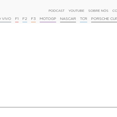
PODCAST
YOUTUBE
SOBRE NÓS
CO
 VIVO
F1
F2
F3
MOTOGP
NASCAR
TCR
PORSCHE CU