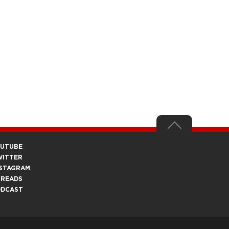
OUTUBE
WITTER
STAGRAM
HREADS
ODCAST