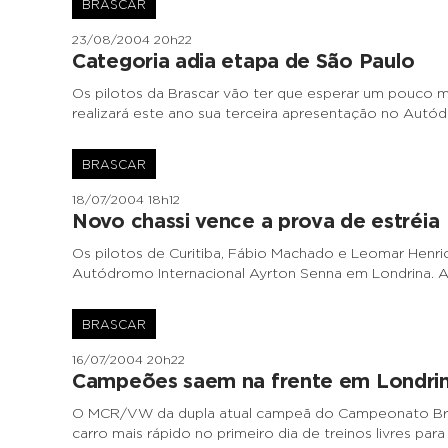
BRASCAR
23/08/2004 20h22
Categoria adia etapa de São Paulo
Os pilotos da Brascar vão ter que esperar um pouco mai
realizará este ano sua terceira apresentação no Autó
BRASCAR
18/07/2004 18h12
Novo chassi vence a prova de estréia
Os pilotos de Curitiba, Fábio Machado e Leomar Henric
Autódromo Internacional Ayrton Senna em Londrina. A d
BRASCAR
16/07/2004 20h22
Campeões saem na frente em Londri
O MCR/VW da dupla atual campeã do Campeonato Brasil
carro mais rápido no primeiro dia de treinos livres para