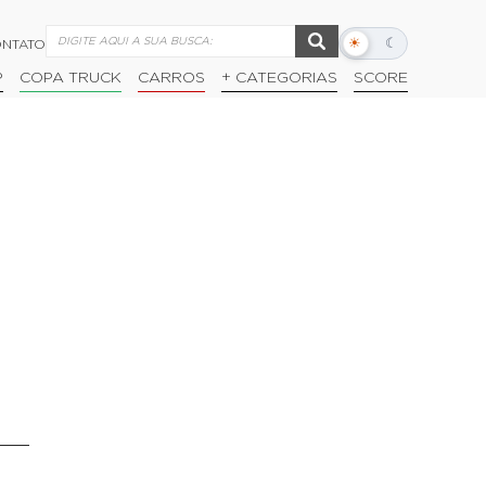
☀
☾
NTATO
Alternar
modo
P
COPA TRUCK
CARROS
+ CATEGORIAS
SCORE
escuro