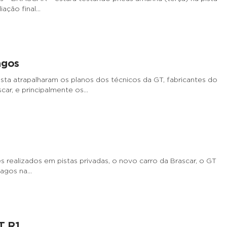
iação final…
agos
ista atrapalharam os planos dos técnicos da GT, fabricantes do
ar, e principalmente os…
 realizados em pistas privadas, o novo carro da Brascar, o GT
rlagos na…
T R1