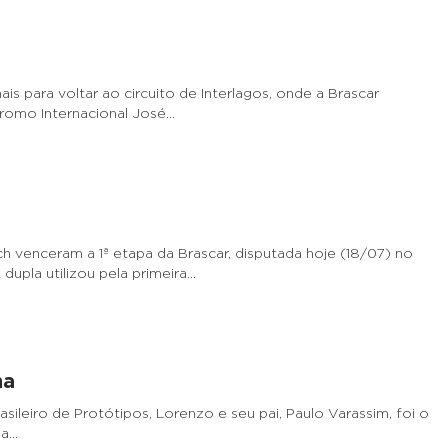
s para voltar ao circuito de Interlagos, onde a Brascar
dromo Internacional José…
h venceram a 1ª etapa da Brascar, disputada hoje (18/07) no
upla utilizou pela primeira…
na
eiro de Protótipos, Lorenzo e seu pai, Paulo Varassim, foi o
 a…