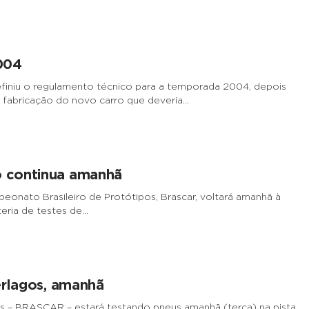
004
finiu o regulamento técnico para a temporada 2004, depois
 fabricação do novo carro que deveria…
o continua amanhã
onato Brasileiro de Protótipos, Brascar, voltará amanhã à
teria de testes de…
erlagos, amanhã
s – BRASCAR – estará testando pneus amanhã (terça) na pista