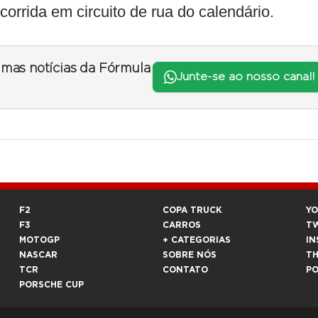
corrida em circuito de rua do calendário.
timas notícias da Fórmula
Junte-se ao nosso canal!
F2
COPA TRUCK
Y
F3
CARROS
T
MOTOGP
+ CATEGORIAS
IN
NASCAR
SOBRE NÓS
T
TCR
CONTATO
P
PORSCHE CUP