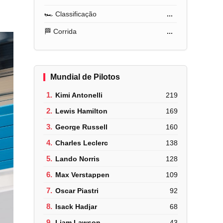
🏎️ Classificação
...
🏁 Corrida
...
Mundial de Pilotos
1.
Kimi Antonelli
219
2.
Lewis Hamilton
169
3.
George Russell
160
4.
Charles Leclerc
138
5.
Lando Norris
128
6.
Max Verstappen
109
7.
Oscar Piastri
92
8.
Isack Hadjar
68
9.
Liam Lawson
43