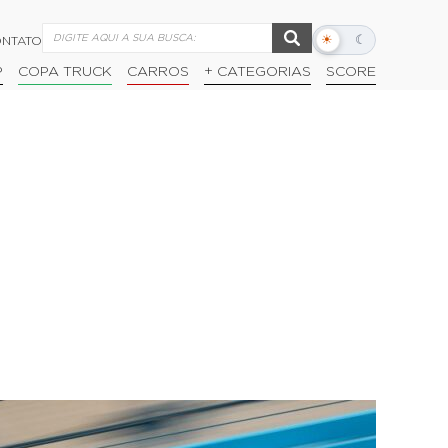
☀
☾
NTATO
Alternar
modo
P
COPA TRUCK
CARROS
+ CATEGORIAS
SCORE
escuro