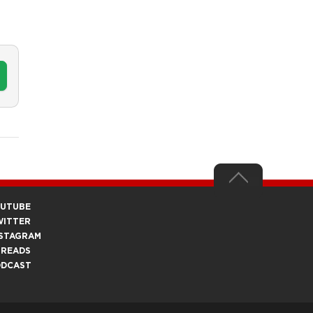
OUTUBE
WITTER
STAGRAM
HREADS
ODCAST