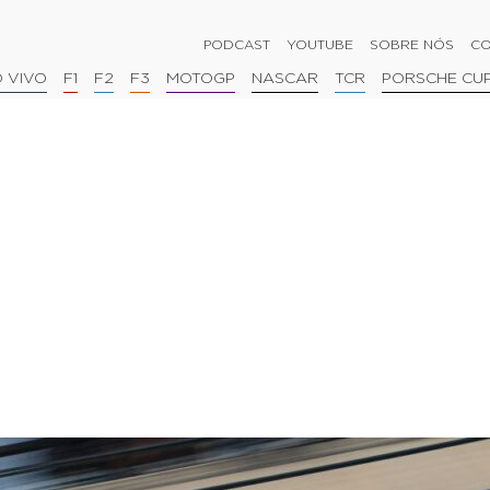
PODCAST
YOUTUBE
SOBRE NÓS
CO
 VIVO
F1
F2
F3
MOTOGP
NASCAR
TCR
PORSCHE CU