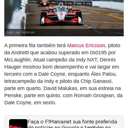
Foto: Joe Skibinski
A primeira fila também terá
Marcus Ericsson
, piloto
da Andretti que acabou superado em 0s0195 por
McLaughlin. Atual campeão da Indy NXT, Dennis
Hauger mostrou bom desempenho e vai largar em
terceiro com a Dale Coyne, enquanto Álex Palou,
tetracampeão da Indy e piloto da Chip Ganassi,
parte em quarto. David Malukas, em sua estreia na
Penske, parte em quinto, com Romain Grosjean, da
Dale Coyne, em sexto.
Faça o F1Mania.net sua fonte preferida