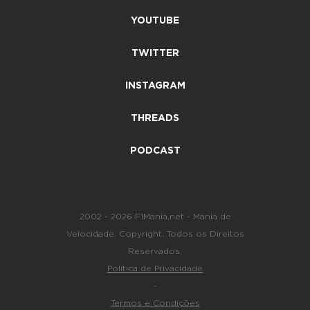
YOUTUBE
TWITTER
INSTAGRAM
THREADS
PODCAST
2002 - 2026 F1Mania.net - Mania de
Velocidade. Copyright. Todos os Direitos
Reservados.
Política de Privacidade
-
Termos e Condições