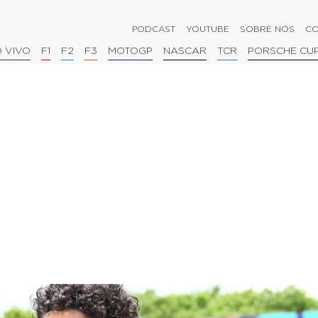
PODCAST
YOUTUBE
SOBRE NÓS
CO
 VIVO
F1
F2
F3
MOTOGP
NASCAR
TCR
PORSCHE CU