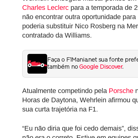
Charles Leclerc
para a temporada de 2
não encontrar outra oportunidade para
poderia substituir Nico Rosberg na Mer
contratado da Williams.
Faça o F1Mania.net sua fonte pref
também no
Google Discover
.
Atualmente competindo pela
Porsche
n
Horas de Daytona, Wehrlein afirmou qu
sua curta trajetória na F1.
“Eu não diria que foi cedo demais”, d
não era o correto. Estive em equipes q