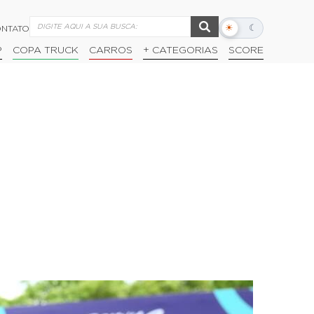
☀
☾
NTATO
Alternar
modo
P
COPA TRUCK
CARROS
+ CATEGORIAS
SCORE
escuro