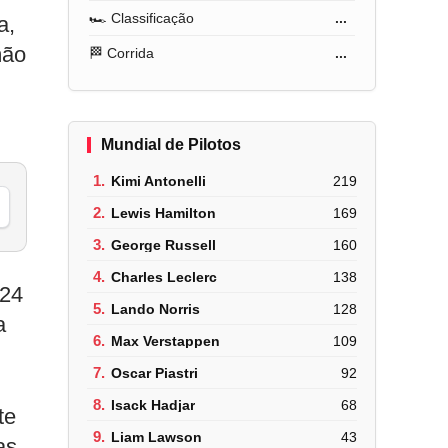
🏎️ Classificação
...
a,
mão
🏁 Corrida
...
Mundial de Pilotos
1.
Kimi Antonelli
219
2.
Lewis Hamilton
169
3.
George Russell
160
4.
Charles Leclerc
138
 24
5.
Lando Norris
128
a
6.
Max Verstappen
109
7.
Oscar Piastri
92
8.
Isack Hadjar
68
te
9.
Liam Lawson
43
as