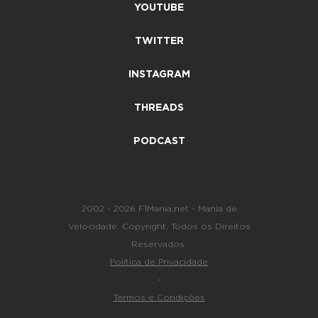
YOUTUBE
TWITTER
INSTAGRAM
THREADS
PODCAST
2002 - 2026 F1Mania.net - Mania de
Velocidade. Copyright. Todos os Direitos
Reservados.
Política de Privacidade
-
Termos e Condições