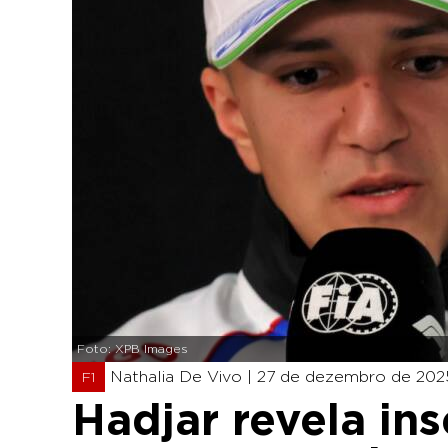
Foto: XPB Images
Nathalia De Vivo |
27 de dezembro de 2025
F1
Hadjar revela in