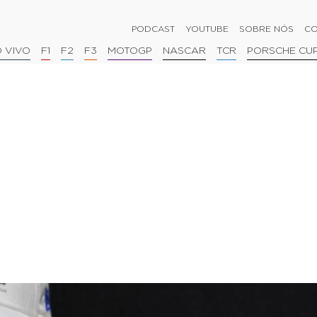
PODCAST
YOUTUBE
SOBRE NÓS
CO
 VIVO
F1
F2
F3
MOTOGP
NASCAR
TCR
PORSCHE CU