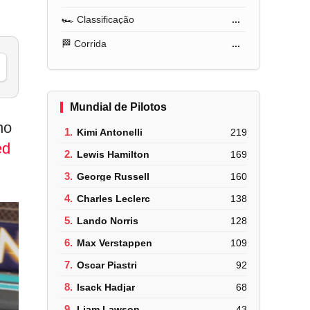
🏎️ Classificação
...
🏁 Corrida
...
Mundial de Pilotos
no
1.
Kimi Antonelli
219
ed
2.
Lewis Hamilton
169
3.
George Russell
160
4.
Charles Leclerc
138
5.
Lando Norris
128
6.
Max Verstappen
109
7.
Oscar Piastri
92
8.
Isack Hadjar
68
9.
Liam Lawson
43