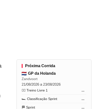
a
Próxima Corrida
GP da Holanda
Zandvoort
21/08/2026 a 23/08/2026
🏋️‍♂️ Treino Livre 1
...
m
🏎️ Classificação Sprint
...
🏁 Sprint
...