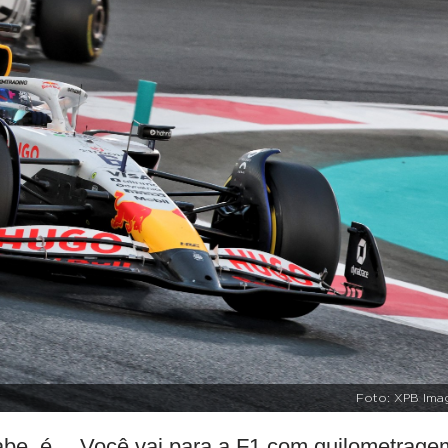
Foto: XPB Ima
abe, é… Você vai para a F1 com quilometrage