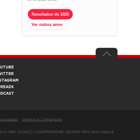
Resultados de 2026
Ver outros anos
OUTUBE
WITTER
STAGRAM
HREADS
ODCAST
rivacidade
-
Termos e Condições
FORMULA ONE WORLD CHAMPIONSHIP, GRAND PRIX and related