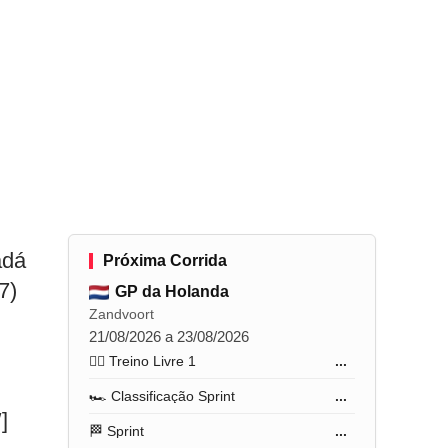
adá
Próxima Corrida
7)
GP da Holanda
Zandvoort
21/08/2026 a 23/08/2026
🏋️‍♂️ Treino Livre 1
...
🏎️ Classificação Sprint
...
]
🏁 Sprint
...