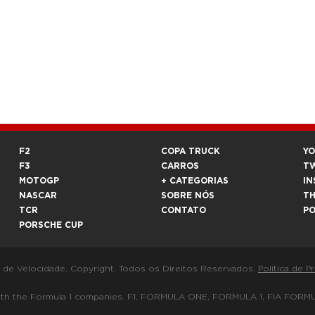
F2
COPA TRUCK
Y
F3
CARROS
T
MOTOGP
+ CATEGORIAS
IN
NASCAR
SOBRE NÓS
T
TCR
CONTATO
P
PORSCHE CUP
a de Velocidade. Copyright. Todos os Direitos Reservados.
Política de P
 way with the Formula 1 companies. F1, FORMULA ONE, FORMULA 1, FIA 