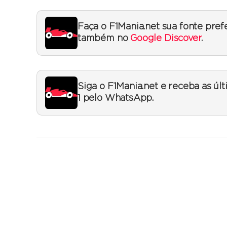
Faça o F1Mania.net sua fonte pref
também no
Google Discover
.
Siga o F1Mania.net e receba as úl
1 pelo WhatsApp.