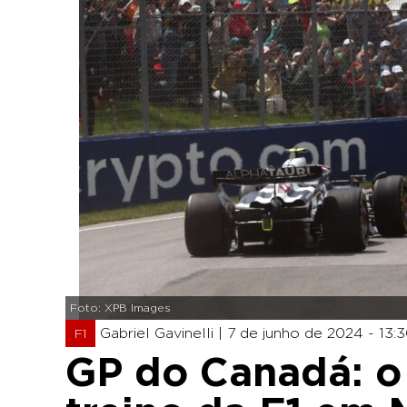
Foto: XPB Images
Gabriel Gavinelli |
7 de junho de 2024 - 13:
F1
GP do Canadá: o 