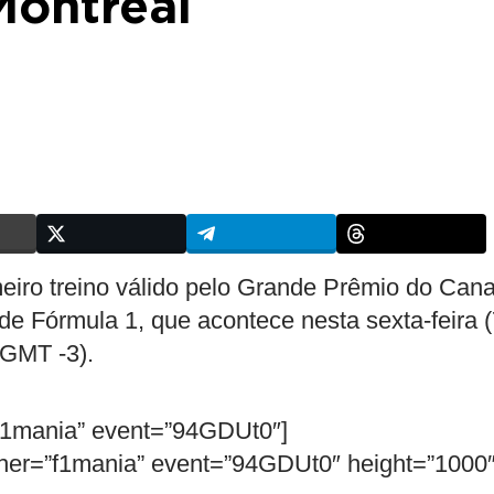
Montreal
iro treino válido pelo Grande Prêmio do Can
e Fórmula 1, que acontece nesta sexta-feira (
, GMT -3).
f1mania” event=”94GDUt0″]
her=”f1mania” event=”94GDUt0″ height=”1000″