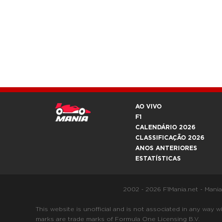
AO VIVO
F1
CALENDÁRIO 2026
CLASSIFICAÇÃO 2026
ANOS ANTERIORES
ESTATÍSTICAS
2002 - 2026 F1Mania.net - Mani
This website is unofficial and is not associated in any
marks are trade marks of Formula One Licensing B.V.