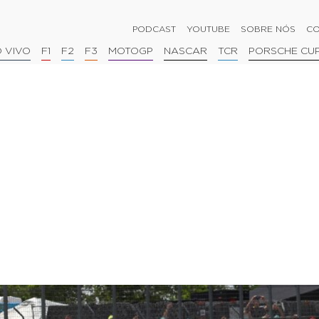
PODCAST
YOUTUBE
SOBRE NÓS
CO
 VIVO
F1
F2
F3
MOTOGP
NASCAR
TCR
PORSCHE CU