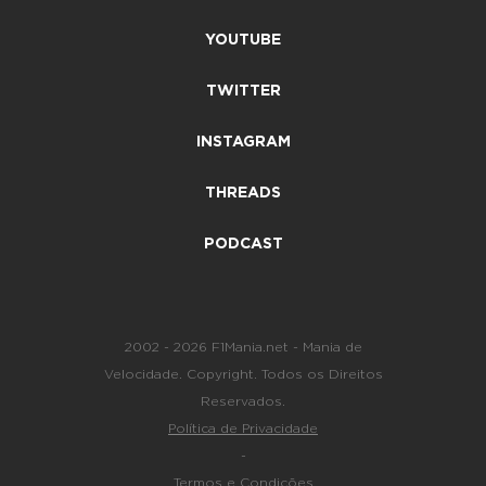
YOUTUBE
TWITTER
INSTAGRAM
THREADS
PODCAST
2002 - 2026 F1Mania.net - Mania de
Velocidade. Copyright. Todos os Direitos
Reservados.
Política de Privacidade
-
Termos e Condições