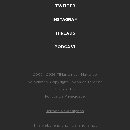
TWITTER
INSTAGRAM
THREADS
PODCAST
2002 - 2026 F1Mania.net - Mania de
Velocidade. Copyright. Todos os Direitos
Reservados.
Política de Privacidade
-
Termos e Condições
This website is unofficial and is not