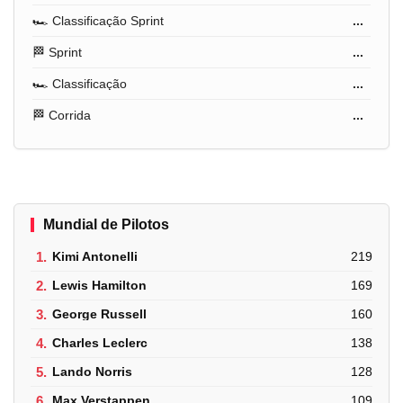
🏎️ Classificação Sprint
...
🏁 Sprint
...
🏎️ Classificação
...
🏁 Corrida
...
Mundial de Pilotos
1.
Kimi Antonelli
219
2.
Lewis Hamilton
169
3.
George Russell
160
4.
Charles Leclerc
138
5.
Lando Norris
128
6.
Max Verstappen
109