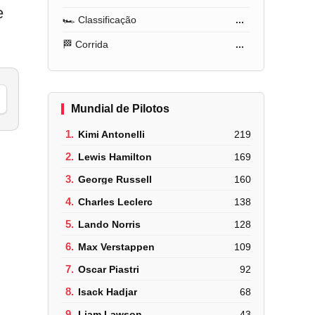
e
🏎️ Classificação
...
🏁 Corrida
...
Mundial de Pilotos
1.
Kimi Antonelli
219
2.
Lewis Hamilton
169
3.
George Russell
160
4.
Charles Leclerc
138
5.
Lando Norris
128
6.
Max Verstappen
109
7.
Oscar Piastri
92
8.
Isack Hadjar
68
9.
Liam Lawson
43