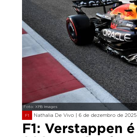
Foto: XPB Images
Nathalia De Vivo |
6 de dezembro de 2025 
F1
F1: Verstappen é