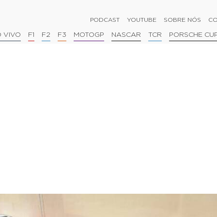
PODCAST
YOUTUBE
SOBRE NÓS
CO
 VIVO
F1
F2
F3
MOTOGP
NASCAR
TCR
PORSCHE CU