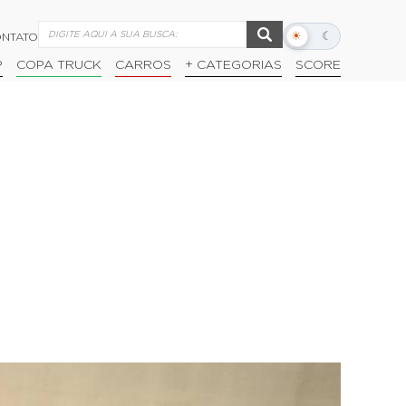
☀
☾
NTATO
Alternar
modo
P
COPA TRUCK
CARROS
+ CATEGORIAS
SCORE
escuro