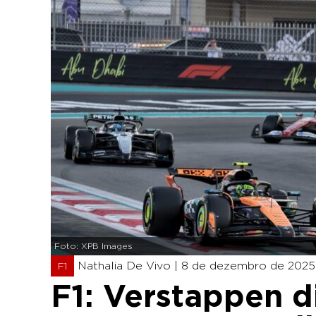
Foto: XPB Images
Nathalia De Vivo |
8 de dezembro de 2025 
F1
F1: Verstappen d