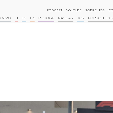
PODCAST
YOUTUBE
SOBRE NÓS
CO
 VIVO
F1
F2
F3
MOTOGP
NASCAR
TCR
PORSCHE CU