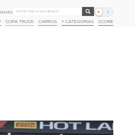
☀
☾
NTATO
Alternar
modo
P
COPA TRUCK
CARROS
+ CATEGORIAS
SCORE
escuro