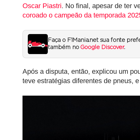
Oscar Piastri
. No final, apesar de ter 
coroado o campeão da temporada 202
Faça o F1Mania.net sua fonte pref
também no
Google Discover
.
Após a disputa, então, explicou um p
teve estratégias diferentes de pneus, 