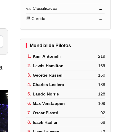
🏎️ Classificação
...
🏁 Corrida
...
Mundial de Pilotos
1.
Kimi Antonelli
219
2.
Lewis Hamilton
169
a
3.
George Russell
160
4.
Charles Leclerc
138
5.
Lando Norris
128
6.
Max Verstappen
109
7.
Oscar Piastri
92
8.
Isack Hadjar
68
9.
Liam Lawson
43