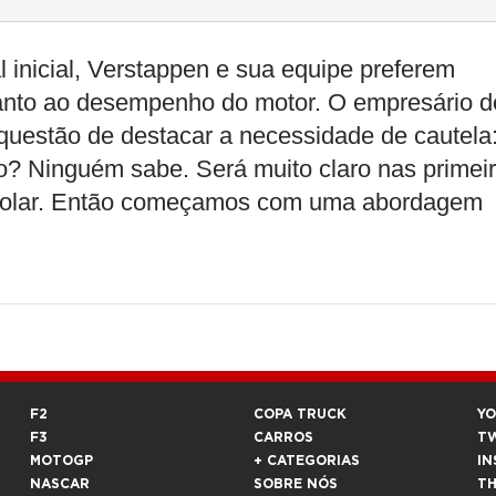
inicial, Verstappen e sua equipe preferem
anto ao desempenho do motor. O empresário d
uestão de destacar a necessidade de cautela
no? Ninguém sabe. Será muito claro nas primei
nrolar. Então começamos com uma abordagem
F2
COPA TRUCK
Y
F3
CARROS
T
MOTOGP
+ CATEGORIAS
IN
NASCAR
SOBRE NÓS
T