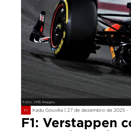
Foto: XPB Images
Kadu Gouvêa |
27 de dezembro de 2025 - 
F1
F1: Verstappen 