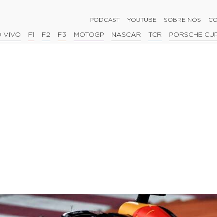
PODCAST
YOUTUBE
SOBRE NÓS
CO
 VIVO
F1
F2
F3
MOTOGP
NASCAR
TCR
PORSCHE CU