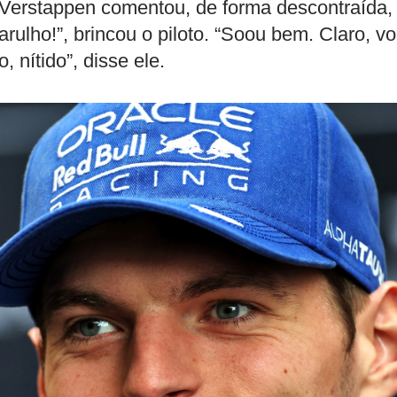
, Verstappen comentou, de forma descontraída,
arulho!”, brincou o piloto. “Soou bem. Claro, v
 nítido”, disse ele.