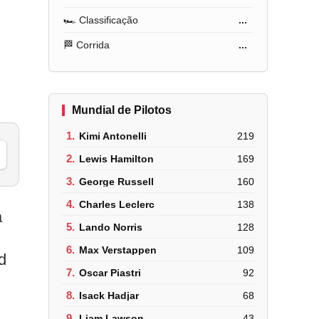
🏎️ Classificação
...
🏁 Corrida
...
Mundial de Pilotos
1.
Kimi Antonelli
219
2.
Lewis Hamilton
169
3.
George Russell
160
4.
Charles Leclerc
138
a
5.
Lando Norris
128
6.
Max Verstappen
109
d
7.
Oscar Piastri
92
8.
Isack Hadjar
68
9.
Liam Lawson
43