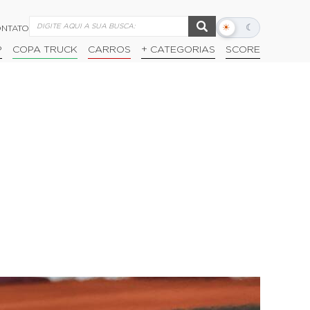
☀
☾
NTATO
Alternar
modo
P
COPA TRUCK
CARROS
+ CATEGORIAS
SCORE
escuro