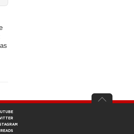
e
:
ras
OUTUBE
WITTER
STAGRAM
HREADS