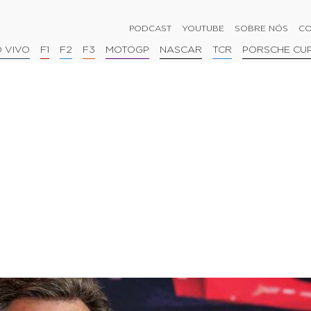
PODCAST
YOUTUBE
SOBRE NÓS
CO
 VIVO
F1
F2
F3
MOTOGP
NASCAR
TCR
PORSCHE CU