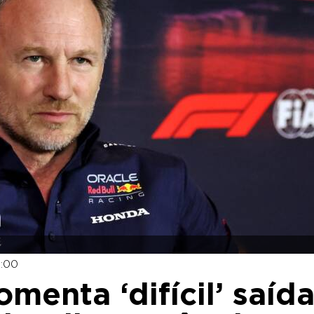
2:00
menta ‘difícil’ saíd