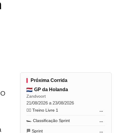
m
Próxima Corrida
GP da Holanda
 O
Zandvoort
21/08/2026 a 23/08/2026
🏋️‍♂️ Treino Livre 1
...
🏎️ Classificação Sprint
...
a
🏁 Sprint
...