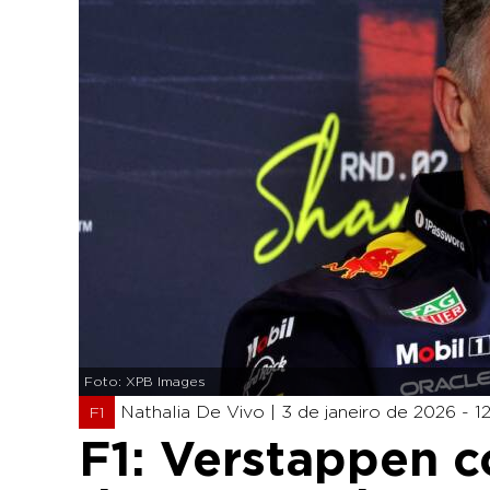
Foto: XPB Images
Nathalia De Vivo |
3 de janeiro de 2026 - 1
F1
F1: Verstappen co