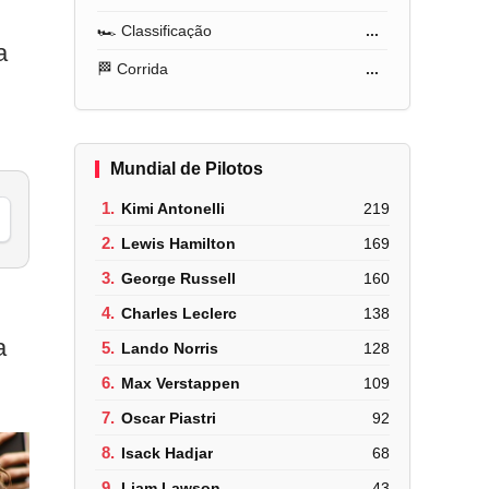
🏎️ Classificação
...
a
🏁 Corrida
...
Mundial de Pilotos
1.
Kimi Antonelli
219
2.
Lewis Hamilton
169
3.
George Russell
160
4.
Charles Leclerc
138
a
5.
Lando Norris
128
6.
Max Verstappen
109
7.
Oscar Piastri
92
8.
Isack Hadjar
68
9.
Liam Lawson
43