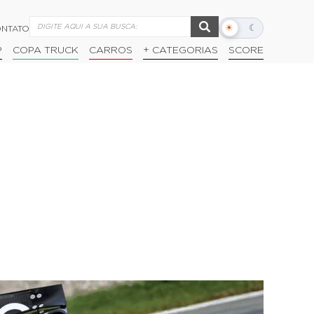
☀
☾
NTATO
Alternar
modo
P
COPA TRUCK
CARROS
+ CATEGORIAS
SCORE
escuro