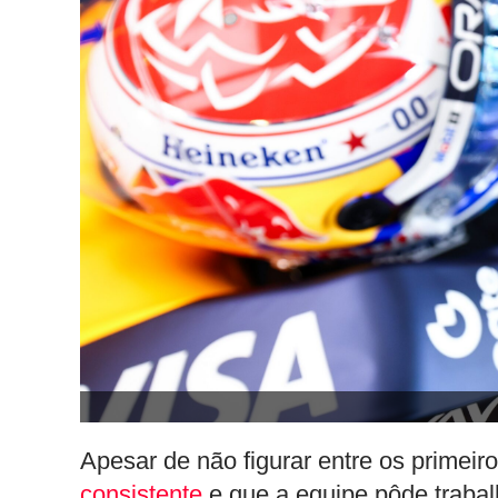
Apesar de não figurar entre os primeir
consistente
e que a equipe pôde trabalh