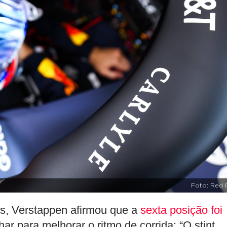
Foto: Red B
os, Verstappen afirmou que a
sexta posição foi
ar para melhorar o ritmo de corrida: “O stint