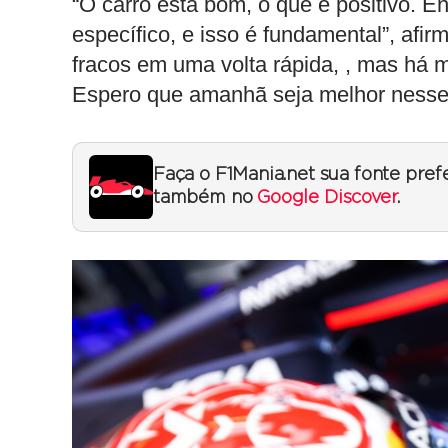
“O carro está bom, o que é positivo. E
específico, e isso é fundamental”, af
fracos em uma volta rápida, , mas há 
Espero que amanhã seja melhor nesse
Faça o F1Mania.net sua fonte pref
também no
Google Discover
.