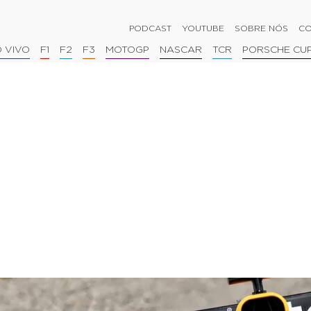
PODCAST
YOUTUBE
SOBRE NÓS
CO
 VIVO
F1
F2
F3
MOTOGP
NASCAR
TCR
PORSCHE CU