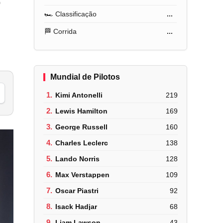
o
🏎️ Classificação
...
🏁 Corrida
...
Mundial de Pilotos
1.
Kimi Antonelli
219
2.
Lewis Hamilton
169
3.
George Russell
160
4.
Charles Leclerc
138
5.
Lando Norris
128
6.
Max Verstappen
109
7.
Oscar Piastri
92
8.
Isack Hadjar
68
9.
Liam Lawson
43