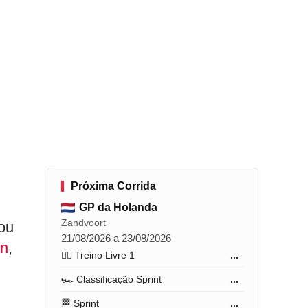
Próxima Corrida
GP da Holanda
Zandvoort
nou
21/08/2026 a 23/08/2026
on
,
🏋️‍♂️ Treino Livre 1
...
🏎️ Classificação Sprint
...
🏁 Sprint
...