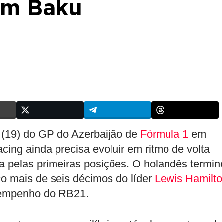
 em Baku
a (19) do GP do Azerbaijão de
Fórmula 1
em
ing ainda precisa evoluir em ritmo de volta
eta pelas primeiras posições. O holandês termi
co mais de seis décimos do líder
Lewis Hamilt
sempenho do RB21.