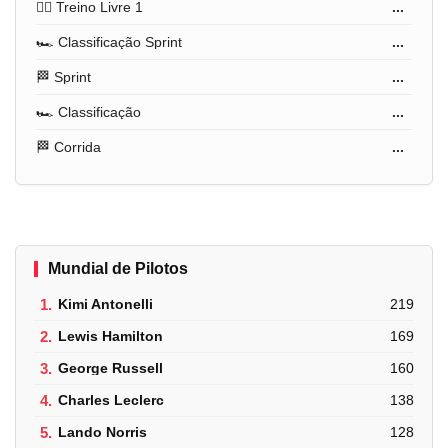
🏋️‍♂️ Treino Livre 1
...
🏎️ Classificação Sprint
...
🏁 Sprint
...
🏎️ Classificação
...
🏁 Corrida
...
Mundial de Pilotos
1.
Kimi Antonelli
219
2.
Lewis Hamilton
169
3.
George Russell
160
4.
Charles Leclerc
138
5.
Lando Norris
128