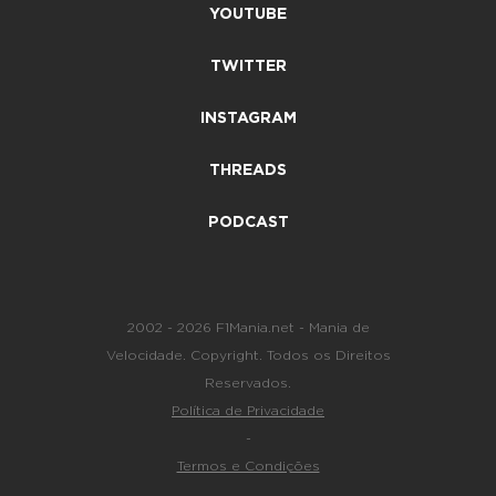
YOUTUBE
TWITTER
INSTAGRAM
THREADS
PODCAST
2002 - 2026 F1Mania.net - Mania de
Velocidade. Copyright. Todos os Direitos
Reservados.
Política de Privacidade
-
Termos e Condições