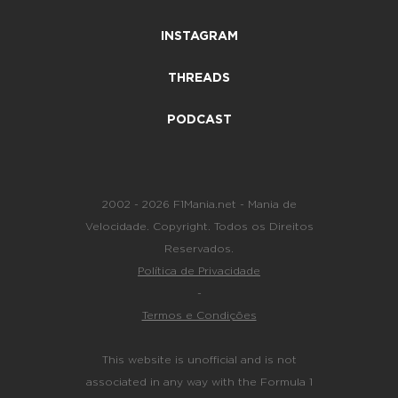
INSTAGRAM
THREADS
PODCAST
2002 - 2026 F1Mania.net - Mania de
Velocidade. Copyright. Todos os Direitos
Reservados.
Política de Privacidade
-
Termos e Condições
This website is unofficial and is not
associated in any way with the Formula 1