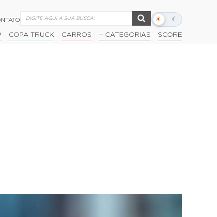
☀
☾
NTATO
Alternar
modo
P
COPA TRUCK
CARROS
+ CATEGORIAS
SCORE
escuro