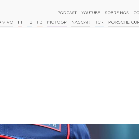
PODCAST
YOUTUBE
SOBRE NÓS
CO
 VIVO
F1
F2
F3
MOTOGP
NASCAR
TCR
PORSCHE CU