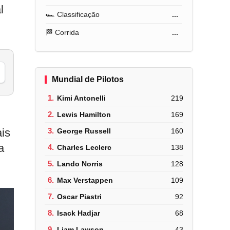
l
🏎️ Classificação
...
🏁 Corrida
...
Mundial de Pilotos
1.
Kimi Antonelli
219
2.
Lewis Hamilton
169
is
3.
George Russell
160
a
4.
Charles Leclerc
138
5.
Lando Norris
128
6.
Max Verstappen
109
7.
Oscar Piastri
92
8.
Isack Hadjar
68
9.
Liam Lawson
43