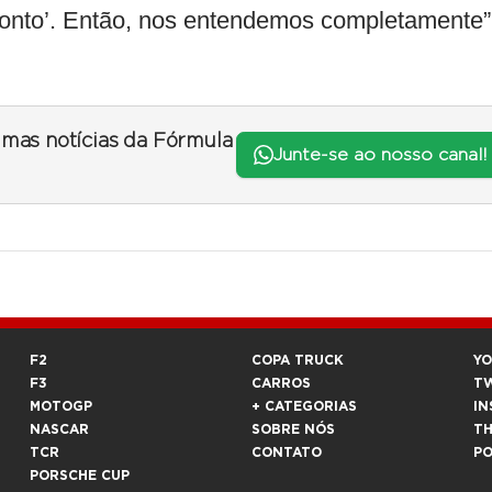
onto’. Então, nos entendemos completamente”
timas notícias da Fórmula
Junte-se ao nosso canal!
F2
COPA TRUCK
Y
F3
CARROS
T
MOTOGP
+ CATEGORIAS
IN
NASCAR
SOBRE NÓS
T
TCR
CONTATO
P
PORSCHE CUP