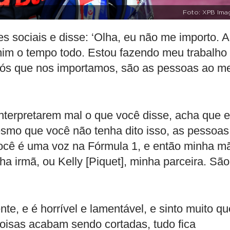
Foto: XPB Ima
es sociais e disse: ‘Olha, eu não me importo. 
mim o tempo todo. Estou fazendo meu trabalho
nós que nos importamos, são as pessoas ao m
interpretarem mal o que você disse, acha que 
mo que você não tenha dito isso, as pessoas
Você é uma voz na Fórmula 1, e então minha m
ha irmã, ou Kelly [Piquet], minha parceira. São
te, e é horrível e lamentável, e sinto muito qu
isas acabam sendo cortadas, tudo fica