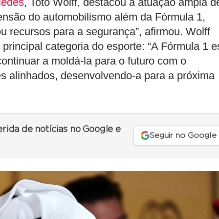
cedes
, Toto Wolff, destacou a atuação ampla d
nsão do automobilismo além da Fórmula 1,
ou recursos para a segurança”, afirmou. Wolff
incipal categoria do esporte: “A Fórmula 1 e
ntinuar a moldá-la para o futuro com o
pes alinhados, desenvolvendo-a para a próxima
erida de notícias no Google e
Seguir no Google