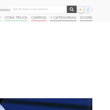
☀
☾
NTATO
Alternar
modo
P
COPA TRUCK
CARROS
+ CATEGORIAS
SCORE
escuro