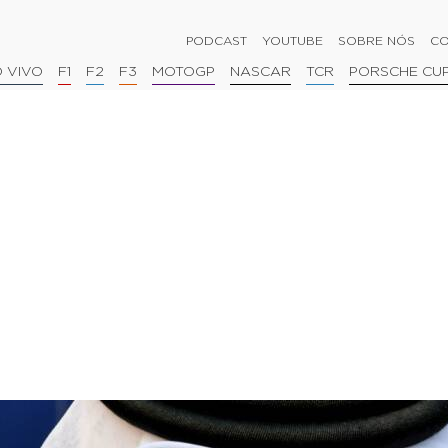
PODCAST
YOUTUBE
SOBRE NÓS
CO
 VIVO
F1
F2
F3
MOTOGP
NASCAR
TCR
PORSCHE CU