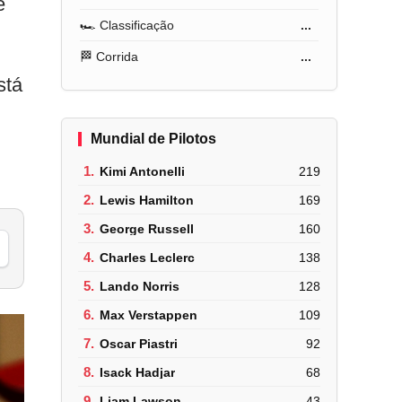
e
🏎️ Classificação
...
🏁 Corrida
...
stá
Mundial de Pilotos
1.
Kimi Antonelli
219
2.
Lewis Hamilton
169
3.
George Russell
160
4.
Charles Leclerc
138
5.
Lando Norris
128
6.
Max Verstappen
109
7.
Oscar Piastri
92
8.
Isack Hadjar
68
9.
Liam Lawson
43