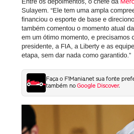
Entre os depoimentos, o chefe da
Mer
Sulayem. “Ele tem uma ampla compree
financiou o esporte de base e direcion
também comentou o momento atual da pr
em um ótimo momento, e precisamos co
presidente, a FIA, a Liberty e as equi
etapa, sem dar nada como garantido.”
Faça o F1Mania.net sua fonte pref
também no
Google Discover
.