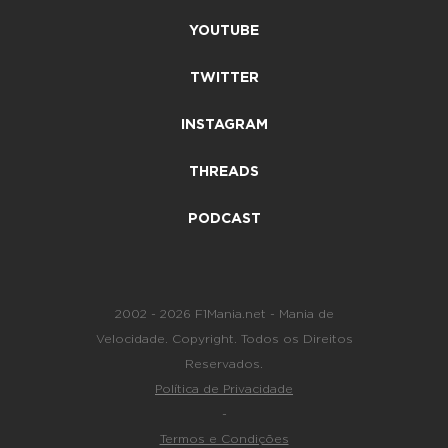
YOUTUBE
TWITTER
INSTAGRAM
THREADS
PODCAST
2002 - 2026 F1Mania.net - Mania de
Velocidade. Copyright. Todos os Direitos
Reservados.
Política de Privacidade
-
Termos e Condições