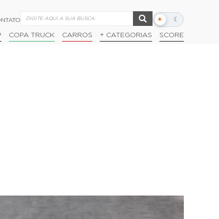
☀
☾
NTATO
Alternar
modo
P
COPA TRUCK
CARROS
+ CATEGORIAS
SCORE
escuro