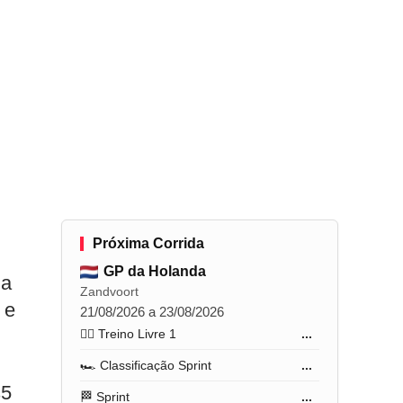
Próxima Corrida
GP da Holanda
da
Zandvoort
 e
21/08/2026 a 23/08/2026
🏋️‍♂️ Treino Livre 1
...
🏎️ Classificação Sprint
...
s5
🏁 Sprint
...