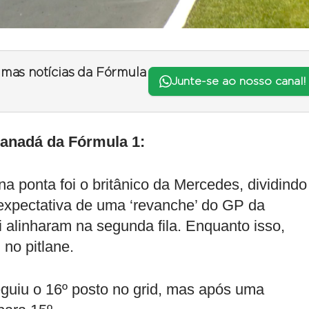
timas notícias da Fórmula
Junte-se ao nosso canal!
Canadá da Fórmula 1:
na ponta foi o britânico da Mercedes, dividindo
expectativa de uma ‘revanche’ do GP da
i alinharam na segunda fila. Enquanto isso,
no pitlane.
eguiu o 16º posto no grid, mas após uma