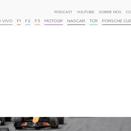
PODCAST
YOUTUBE
SOBRE NÓS
CO
 VIVO
F1
F2
F3
MOTOGP
NASCAR
TCR
PORSCHE CU