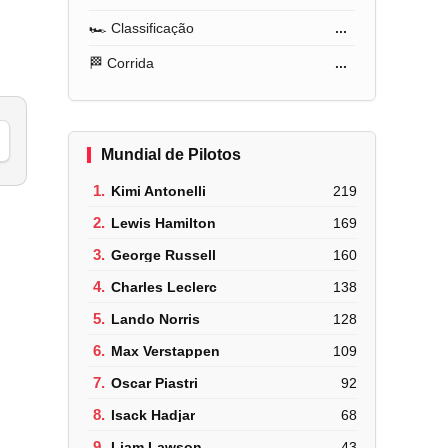
🏎️ Classificação
...
🏁 Corrida
...
Mundial de Pilotos
1.
Kimi Antonelli
219
2.
Lewis Hamilton
169
3.
George Russell
160
4.
Charles Leclerc
138
5.
Lando Norris
128
6.
Max Verstappen
109
7.
Oscar Piastri
92
8.
Isack Hadjar
68
9.
Liam Lawson
43