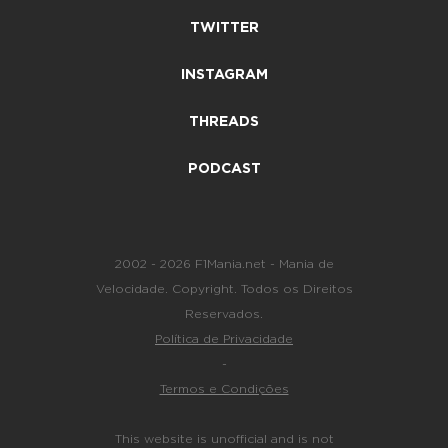
TWITTER
INSTAGRAM
THREADS
PODCAST
2002 - 2026 F1Mania.net - Mania de
Velocidade. Copyright. Todos os Direitos
Reservados.
Política de Privacidade
-
Termos e Condições
This website is unofficial and is not