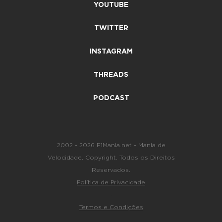
YOUTUBE
TWITTER
INSTAGRAM
THREADS
PODCAST
2002 - 2026 F1Mania.net - Mania de
Velocidade. Copyright. Todos os Direitos
Reservados.
Política de Privacidade
-
Termos e Condições