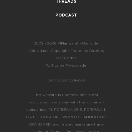
THREADS
PODCAST
2002 - 2026 F1Mania.net - Mania de
Velocidade. Copyright. Todos os Direitos
Reservados.
Política de Privacidade
-
Termos e Condições
This website is unofficial and is not
associated in any way with the Formula 1
companies. F1, FORMULA ONE, FORMULA 1,
FIA FORMULA ONE WORLD CHAMPIONSHIP,
GRAND PRIX and related marks are trade
marks of Formula One Licensing B.V.