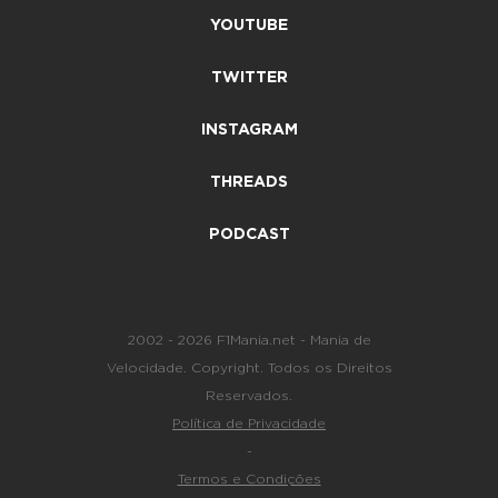
YOUTUBE
TWITTER
INSTAGRAM
THREADS
PODCAST
2002 - 2026 F1Mania.net - Mania de
Velocidade. Copyright. Todos os Direitos
Reservados.
Política de Privacidade
-
Termos e Condições